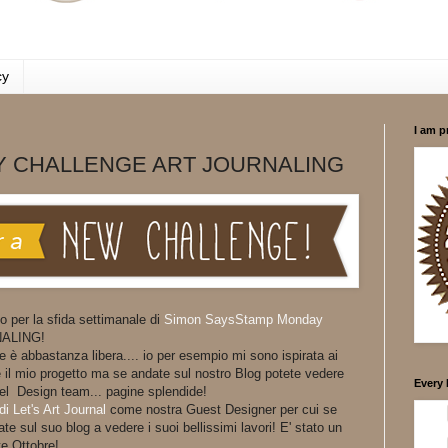
cy
I am p
 CHALLENGE ART JOURNALING
o per la sfida settimanale di
Simon SaysStamp Monday
NALING!
 è abbastanza libera.... io per esempio mi sono ispirata ai
re il mio progetto ma se andate sul nostro Blog potete vedere
Every 
 del Design team... pagine splendide!
di Let's Art Journal
come nostra Guest Designer per cui se
te sul suo blog a vedere i suoi bellissimi lavori! E' stato un
te Ottobre!