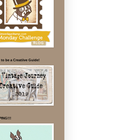
to be a Creatiive Guide!
ING!!!