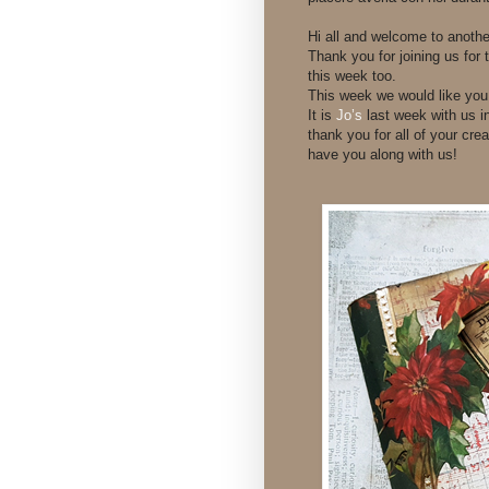
Hi all and welcome to anoth
Thank you for joining us for
this week too.
This week we would like yo
It is
Jo’s
last week with us i
thank you for all of your cre
have you along with us!