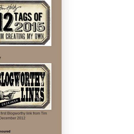
Y
 first Blogworthy link from Tim
 December 2012
noured