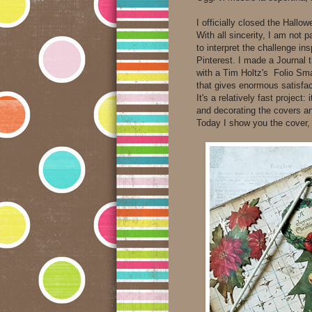
I officially closed the Hall
With all sincerity, I am not p
to interpret the challenge in
Pinterest. I made a Journal t
with a Tim Holtz's Folio Smal
that gives enormous satisfact
It's a relatively fast project
and decorating the covers an
Today I show you the cover, th