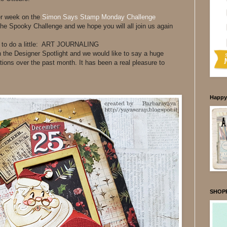
er week on the
Simon Says Stamp Monday Challenge
 the Spooky Challenge and we hope you will all join us again
u to do a little: ART JOURNALING
n the Designer Spotlight and we would like to say a huge
ations over the past month. It has been a real pleasure to
Happy 
SHOPP