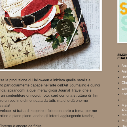
SIMO
CHAL
And
Ann
Ba
sa la produzione di Halloween e iniziata quella natalizia!
Che
no particolarmente capace nell'arte dell'Art Journaling e quindi
Em
sfida ispirandomi a quei meravigliosi Journal Travel che si
Kat
un contentitore di ricordi, foto, card con una struttura di Tim
Lor
 vero un pochino dimenticata da tutti, ma che dà enorme
Ma
izzata!
Ziu
eloce: si tratta di ricoprire il folio con carte a tema, per me
Mau
pertine e piano piano anche gli interni aggiungendo tasche,
Mei
'interno è ancora da finire!
Sa