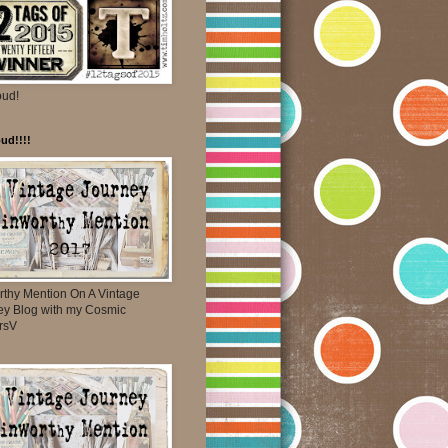
oud!
ud!!!!
rthy Mention On A Vintage
ey Blog with my Cosmic
rsV