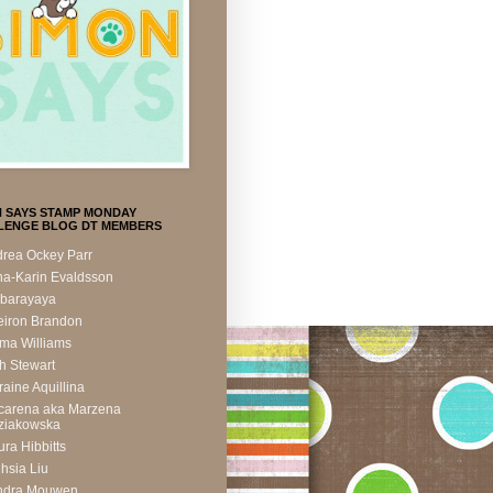
N SAYS STAMP MONDAY
LENGE BLOG DT MEMBERS
rea Ockey Parr
a-Karin Evaldsson
rbarayaya
iron Brandon
ma Williams
h Stewart
raine Aquillina
carena aka Marzena
ziakowska
ra Hibbitts
hsia Liu
ndra Mouwen