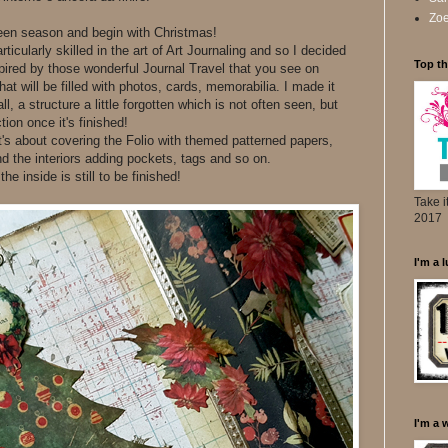
Zoe
oween season and begin with Christmas!
articularly skilled in the art of Art Journaling and so I decided
Top th
spired by those wonderful Journal Travel that you see on
hat will be filled with photos, cards, memorabilia. I made it
l, a structure a little forgotten which is not often seen, but
ion once it's finished!
: it's about covering the Folio with themed patterned papers,
d the interiors adding pockets, tags and so on.
e inside is still to be finished!
Take i
2017
I'm a 
I'm a 