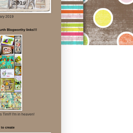
ary 2019
rth Blogworthy links!!!
 Tim!!! I'm in heaven!
to create