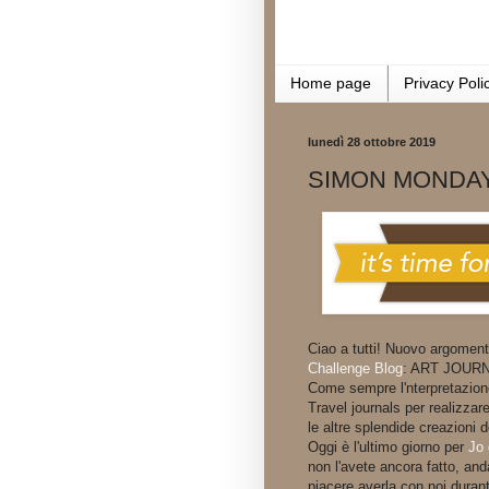
Home page
Privacy Poli
lunedì 28 ottobre 2019
SIMON MONDAY
Ciao a tutti! Nuovo argoment
Challenge Blog
: ART JOUR
Come sempre l'nterpretazione
Travel journals per realizza
le altre splendide creazioni
Oggi è l'ultimo giorno per
Jo 
non l'avete ancora fatto, anda
piacere averla con noi duran