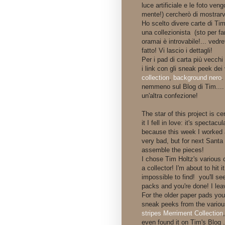
luce artificiale e le foto v
mente!) cercherò di mostrar
Ho scelto divere carte di Ti
una collezionista (sto per 
oramai è introvabile!... vedr
fatto! Vi lascio i dettagli!
Per i pad di carta più vecchi 
i link con gli sneak peek dei 
collection
,
background nero
.
nemmeno sul Blog di Tim.... 
un'altra confezione!
The star of this project is c
it I fell in love: it's spectac
because this week I worked at
very bad, but for next Santa 
assemble the pieces!
I chose Tim Holtz's various
a collector! I'm about to hit 
impossible to find! you'll 
packs and you're done! I lea
For the older paper pads you
sneak peeks from the various
stripes Merriment Collection
even found it on Tim's Blog ....