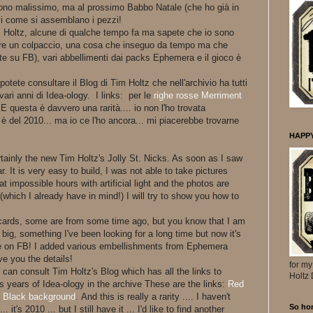
engono malissimo, ma al prossimo Babbo Natale (che ho già in
vi come si assemblano i pezzi!
m Holtz, alcune di qualche tempo fa ma sapete che io sono
fare un colpaccio, una cosa che inseguo da tempo ma che
ete su FB), vari abbellimenti dai packs Ephemera e il gioco è
potete consultare il Blog di Tim Holtz che nell'archivio ha tutti
vari anni di Idea-ology. I links: per le
righe rosse Merriment
 E questa è davvero una rarità.... io non l'ho trovata
è del 2010... ma io ce l'ho ancora... mi piacerebbe trovarne
HAPP
ertainly the new Tim Holtz's Jolly St. Nicks. As soon as I saw
ular. It is very easy to build, I was not able to take pictures
 impossible hours with artificial light and the photos are
(which I already have in mind!) I will try to show you how to
 cards, some are from some time ago, but you know that I am
it big, something I've been looking for a long time but now it's
see on FB! I added various embellishments from Ephemera
ve you the details!
for my
 can consult Tim Holtz's Blog which has all the links to
Holtz
 years of Idea-ology in the archive These are the links:
Red
,
Black background
. And this is really a rarity .... I haven't
So ho
 it's 2010 ... but I still have it ... I'd like to find another