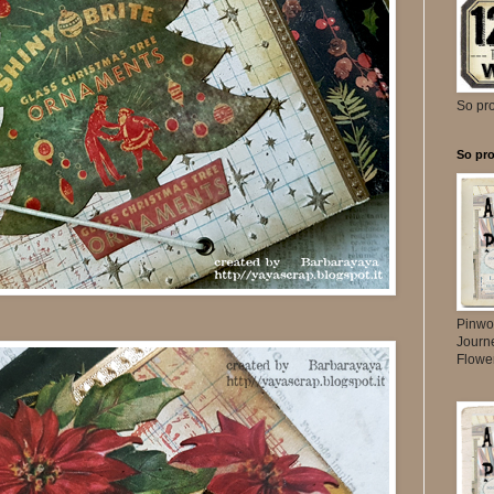
So pr
So pro
Pinwo
Journ
Flowe