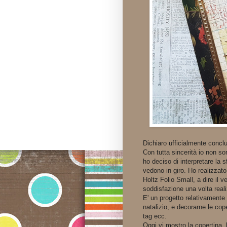
Dichiaro ufficialmente conclu
Con tutta sincerità io non so
ho deciso di interpretare la 
vedono in giro. Ho realizzato 
Holtz Folio Small, a dire il
soddisfazione una volta real
E' un progetto relativamente v
natalizio, e decorarne le co
tag ecc.
Oggi vi mostro la copertina, l