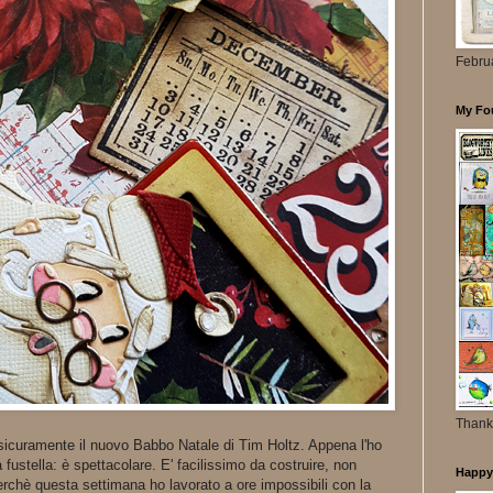
Febru
My Fou
Thanks
 sicuramente il nuovo Babbo Natale di Tim Holtz. Appena l'ho
fustella: è spettacolare. E' facilissimo da costruire, non
Happy 
perchè questa settimana ho lavorato a ore impossibili con la