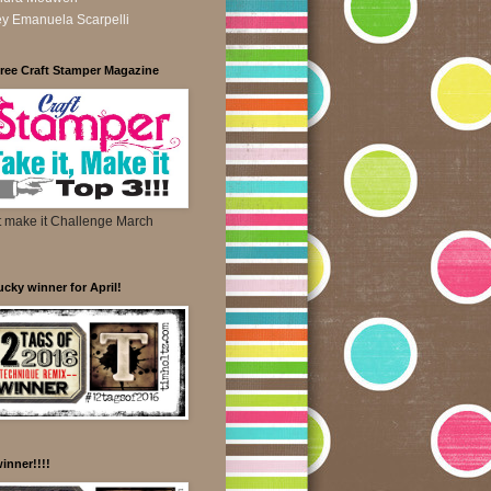
y Emanuela Scarpelli
ree Craft Stamper Magazine
t make it Challenge March
lucky winner for April!
winner!!!!