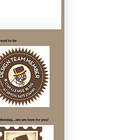
roud to be
Monday....we are here for you!