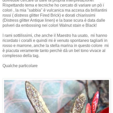
dovrebbe cercare di dare la propria interpretazione!
Rispettando tema e tecniche ho cercato di variare un pò i
colori , la mia "sabbia" è vulcanica ma accesa da brillantini
rossi ( distress glitter Fired Brick) e dorati chiarissimi
(Distress glitter Antique linen) e la base scura è data dalle
polveri da embossing nei colori Walnut stain e Black!
I rami sottilissimi, che anche il Maestro ha usato, mi hanno
ricordato i coralli e quindi mi è venuto spontaneo tagliarli in
rosso e marrone, anche la stella marina in questo colore mi
è piacuta veramente tanto perchè dà un bel tono vivace al
complesso della tag.
Qualche particolare