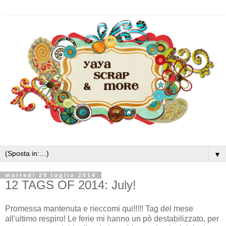
▼
martedì 29 luglio 2014
12 TAGS OF 2014: July!
Promessa mantenuta e rieccomi qui!!!!! Tag del mese
all'ultimo respiro! Le ferie mi hanno un pò destabilizzato, per